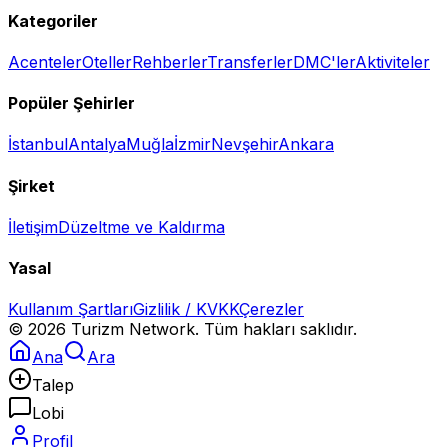
Kategoriler
Acenteler
Oteller
Rehberler
Transferler
DMC'ler
Aktiviteler
Popüler Şehirler
İstanbul
Antalya
Muğla
İzmir
Nevşehir
Ankara
Şirket
İletişim
Düzeltme ve Kaldırma
Yasal
Kullanım Şartları
Gizlilik / KVKK
Çerezler
©
2026
Turizm Network. Tüm hakları saklıdır.
Ana
Ara
Talep
Lobi
Profil