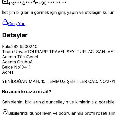
erd***@***
+90 *** ** **
İletişim bilgilerini görmek için giriş yapın ve etkileşim kurun
Giriş Yap
Detaylar
Faks
282 6500240
Ticari Unvan
TOURAPP TRAVEL SEY. TUR. AC. SAN. VE Tİ
Acenta Türü
Genel
Acenta Grubu
A
Belge No
10411
Adres
YENİDOĞAN MAH. 15 TEMMUZ ŞEHİTLER CAD. NO:27/1
Bu acente size mi ait?
Sahiplenin, bilgilerinizi güncelleyin ve kimlerin sizi görebilec
Bilgilerinizi güncelleyin ve doğrulanmış profil rozeti alı