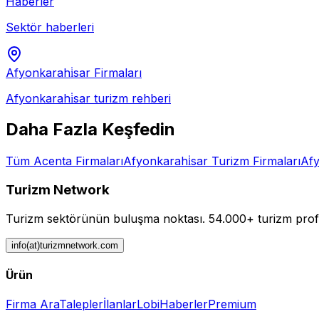
Haberler
Sektör haberleri
Afyonkarahi̇sar
Firmaları
Afyonkarahi̇sar
turizm rehberi
Daha Fazla Keşfedin
Tüm
Acenta
Firmaları
Afyonkarahi̇sar
Turizm Firmaları
Afy
Turizm Network
Turizm sektörünün buluşma noktası.
54.000+ turizm profe
info(at)turizmnetwork.com
Ürün
Firma Ara
Talepler
İlanlar
Lobi
Haberler
Premium