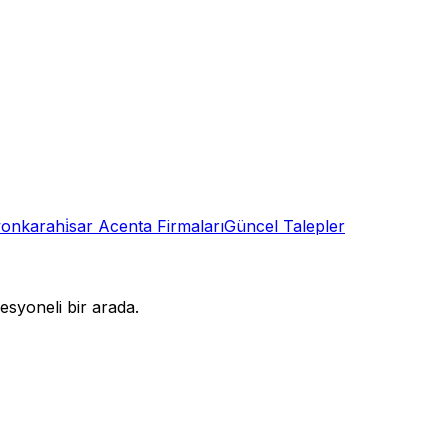
onkarahi̇sar
Acenta
Firmaları
Güncel Talepler
syoneli bir arada.