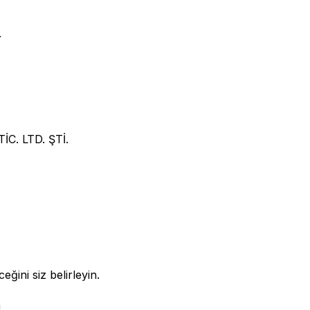
.
C. LTD. ŞTİ.
eğini siz belirleyin.
n