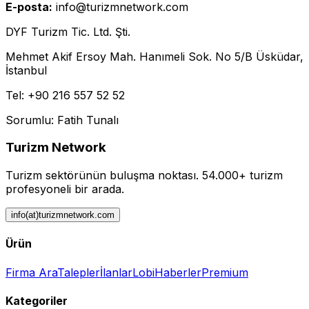
E-posta:
info@turizmnetwork.com
DYF Turizm Tic. Ltd. Şti.
Mehmet Akif Ersoy Mah. Hanımeli Sok. No 5/B Üsküdar,
İstanbul
Tel: +90 216 557 52 52
Sorumlu: Fatih Tunalı
Turizm Network
Turizm sektörünün buluşma noktası.
54.000+ turizm
profesyoneli bir arada.
info(at)turizmnetwork.com
Ürün
Firma Ara
Talepler
İlanlar
Lobi
Haberler
Premium
Kategoriler