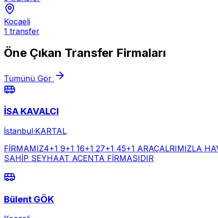
Kocaeli
1
transfer
Öne Çıkan
Transfer Firmaları
Tümünü Gör
İSA KAVALCI
İstanbul
·
KARTAL
FİRMAMIZ4+1 9+1 16+1 27+1 45+1 ARAÇALRIMIZLA 
SAHİP SEYHAAT ACENTA FİRMASIDIR
Bülent GÖK