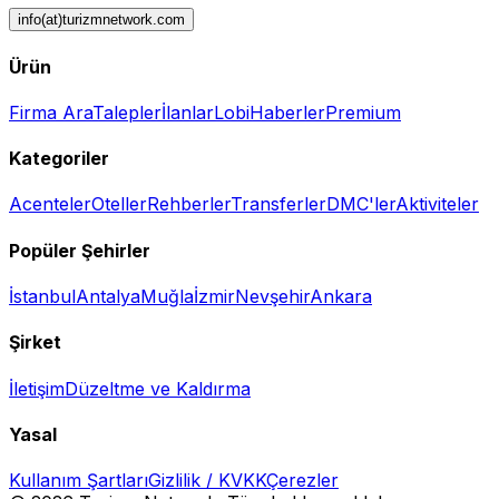
info(at)turizmnetwork.com
Ürün
Firma Ara
Talepler
İlanlar
Lobi
Haberler
Premium
Kategoriler
Acenteler
Oteller
Rehberler
Transferler
DMC'ler
Aktiviteler
Popüler Şehirler
İstanbul
Antalya
Muğla
İzmir
Nevşehir
Ankara
Şirket
İletişim
Düzeltme ve Kaldırma
Yasal
Kullanım Şartları
Gizlilik / KVKK
Çerezler