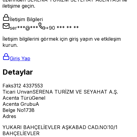
iletişime geçin.
İletişim Bilgileri
ser***@***
+90 *** ** **
İletişim bilgilerini görmek için giriş yapın ve etkileşim
kurun.
Giriş Yap
Detaylar
Faks
312 4337553
Ticari Unvan
SERENA TURİZM VE SEYAHAT A.Ş.
Acenta Türü
Genel
Acenta Grubu
A
Belge No
1738
Adres
YUKARI BAHÇELİEVLER AŞKABAD CAD.NO:10/1
BAHÇELİEVLER