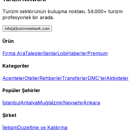
Turizm sektörünün buluşma noktası.
54.000+ turizm
profesyoneli bir arada.
info(at)turizmnetwork.com
Ürün
Firma Ara
Talepler
İlanlar
Lobi
Haberler
Premium
Kategoriler
Acenteler
Oteller
Rehberler
Transferler
DMC'ler
Aktiviteler
Popüler Şehirler
İstanbul
Antalya
Muğla
İzmir
Nevşehir
Ankara
Şirket
İletişim
Düzeltme ve Kaldırma