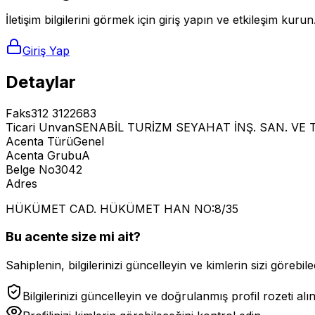
İletişim bilgilerini görmek için giriş yapın ve etkileşim kurun
Giriş Yap
Detaylar
Faks
312 3122683
Ticari Unvan
SENABİL TURİZM SEYAHAT İNŞ. SAN. VE TİC
Acenta Türü
Genel
Acenta Grubu
A
Belge No
3042
Adres
HÜKÜMET CAD. HÜKÜMET HAN NO:8/35
Bu acente size mi ait?
Sahiplenin, bilgilerinizi güncelleyin ve kimlerin sizi görebilec
Bilgilerinizi güncelleyin ve doğrulanmış profil rozeti alı