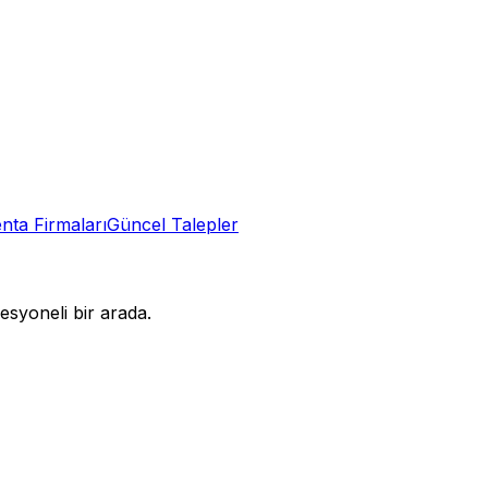
nta
Firmaları
Güncel Talepler
syoneli bir arada.