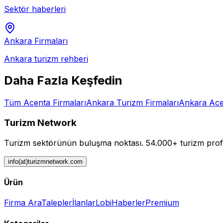
Sektör haberleri
Ankara
Firmaları
Ankara
turizm rehberi
Daha Fazla Keşfedin
Tüm
Acenta
Firmaları
Ankara
Turizm Firmaları
Ankara
Ace
Turizm Network
Turizm sektörünün buluşma noktası.
54.000+ turizm profe
info(at)turizmnetwork.com
Ürün
Firma Ara
Talepler
İlanlar
Lobi
Haberler
Premium