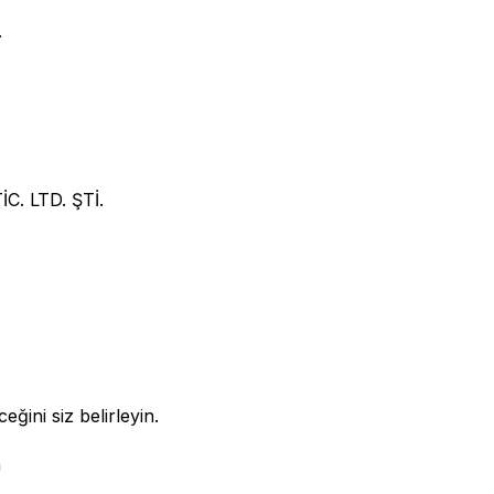
.
. LTD. ŞTİ.
eğini siz belirleyin.
n