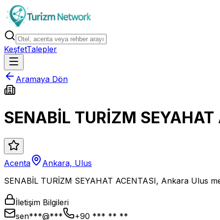
Keşfet
Talepler
Aramaya Dön
SENABİL TURİZM SEYAHAT
Acenta
Ankara, Ulus
SENABİL TURİZM SEYAHAT ACENTASI, Ankara Ulus merkez
İletişim Bilgileri
sen***@***
+90 *** ** **