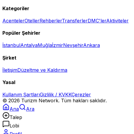
Kategoriler
Acenteler
Oteller
Rehberler
Transferler
DMC'ler
Aktiviteler
Popüler Şehirler
İstanbul
Antalya
Muğla
İzmir
Nevşehir
Ankara
Şirket
İletişim
Düzeltme ve Kaldırma
Yasal
Kullanım Şartları
Gizlilik / KVKK
Çerezler
©
2026
Turizm Network. Tüm hakları saklıdır.
Ana
Ara
Talep
Lobi