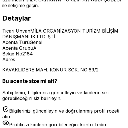
ile iletişime geçin.
Detaylar
Ticari Unvan
MİLA ORGANİZASYON TURİZM BİLİŞİM
DANIŞMANLIK LTD. ŞTİ.
Acenta Türü
Genel
Acenta Grubu
A
Belge No
2184
Adres
KAVAKLIDERE MAH. KONUR SOK. NO:69/2
Bu acente size mi ait?
Sahiplenin, bilgilerinizi güncelleyin ve kimlerin sizi
görebileceğini siz belirleyin.
Bilgilerinizi güncelleyin ve doğrulanmış profil rozeti
alın
Profilinizi kimlerin görebileceğini kontrol edin