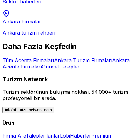
Sektör haberleri
Ankara
Firmaları
Ankara
turizm rehberi
Daha Fazla Keşfedin
Tüm
Acenta
Firmaları
Ankara
Turizm Firmaları
Ankara
Acenta
Firmaları
Güncel Talepler
Turizm Network
Turizm sektörünün buluşma noktası.
54.000+ turizm
profesyoneli bir arada.
info(at)turizmnetwork.com
Ürün
Firma Ara
Talepler
İlanlar
Lobi
Haberler
Premium