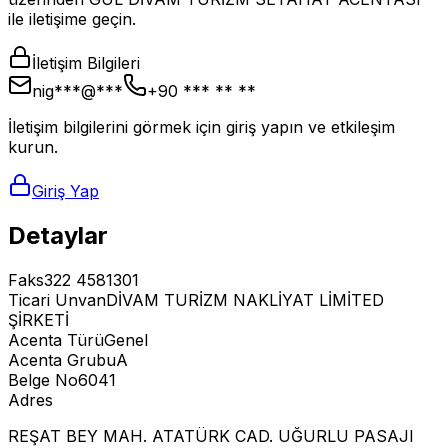
ile iletişime geçin.
İletişim Bilgileri
nig***@***
+90 *** ** **
İletişim bilgilerini görmek için giriş yapın ve etkileşim
kurun.
Giriş Yap
Detaylar
Faks
322 4581301
Ticari Unvan
DİVAM TURİZM NAKLİYAT LİMİTED
ŞİRKETİ
Acenta Türü
Genel
Acenta Grubu
A
Belge No
6041
Adres
REŞAT BEY MAH. ATATÜRK CAD. UĞURLU PASAJI