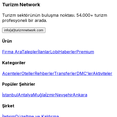
Turizm Network
Turizm sektörünün buluşma noktası.
54.000+ turizm
profesyoneli bir arada.
info(at)turizmnetwork.com
Ürün
Firma Ara
Talepler
İlanlar
Lobi
Haberler
Premium
Kategoriler
Acenteler
Oteller
Rehberler
Transferler
DMC'ler
Aktiviteler
Popüler Şehirler
İstanbul
Antalya
Muğla
İzmir
Nevşehir
Ankara
Şirket
İletişim
Düzeltme ve Kaldırma