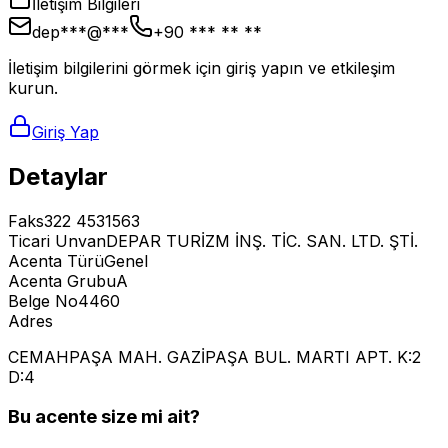
İletişim Bilgileri
dep***@***
+90 *** ** **
İletişim bilgilerini görmek için giriş yapın ve etkileşim
kurun.
Giriş Yap
Detaylar
Faks
322 4531563
Ticari Unvan
DEPAR TURİZM İNŞ. TİC. SAN. LTD. ŞTİ.
Acenta Türü
Genel
Acenta Grubu
A
Belge No
4460
Adres
CEMAHPAŞA MAH. GAZİPAŞA BUL. MARTI APT. K:2
D:4
Bu acente size mi ait?