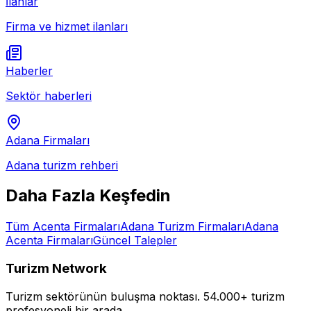
İlanlar
Firma ve hizmet ilanları
Haberler
Sektör haberleri
Adana
Firmaları
Adana
turizm rehberi
Daha Fazla Keşfedin
Tüm
Acenta
Firmaları
Adana
Turizm Firmaları
Adana
Acenta
Firmaları
Güncel Talepler
Turizm Network
Turizm sektörünün buluşma noktası.
54.000+ turizm
profesyoneli bir arada.