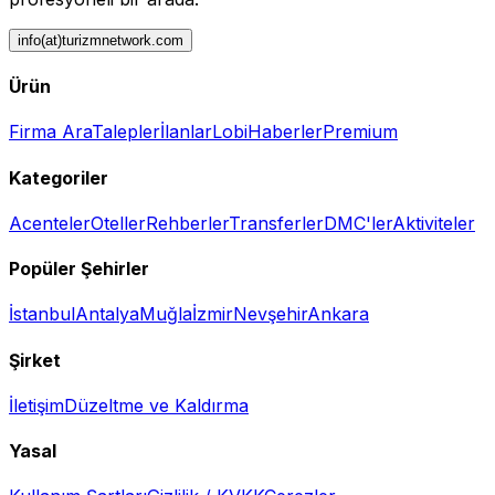
info(at)turizmnetwork.com
Ürün
Firma Ara
Talepler
İlanlar
Lobi
Haberler
Premium
Kategoriler
Acenteler
Oteller
Rehberler
Transferler
DMC'ler
Aktiviteler
Popüler Şehirler
İstanbul
Antalya
Muğla
İzmir
Nevşehir
Ankara
Şirket
İletişim
Düzeltme ve Kaldırma
Yasal