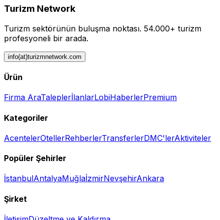
Turizm Network
Turizm sektörünün buluşma noktası.
54.000+ turizm
profesyoneli bir arada.
info(at)turizmnetwork.com
Ürün
Firma Ara
Talepler
İlanlar
Lobi
Haberler
Premium
Kategoriler
Acenteler
Oteller
Rehberler
Transferler
DMC'ler
Aktiviteler
Popüler Şehirler
İstanbul
Antalya
Muğla
İzmir
Nevşehir
Ankara
Şirket
İletişim
Düzeltme ve Kaldırma