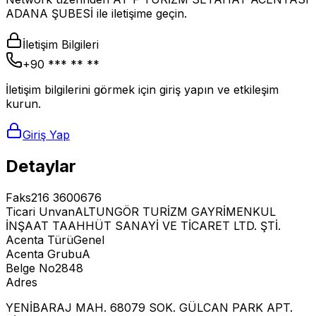
ADANA ŞUBESİ ile iletişime geçin.
İletişim Bilgileri
+90 *** ** **
İletişim bilgilerini görmek için giriş yapın ve etkileşim
kurun.
Giriş Yap
Detaylar
Faks
216 3600676
Ticari Unvan
ALTUNGÖR TURİZM GAYRİMENKUL
İNŞAAT TAAHHÜT SANAYİ VE TİCARET LTD. ŞTİ.
Acenta Türü
Genel
Acenta Grubu
A
Belge No
2848
Adres
YENİBARAJ MAH. 68079 SOK. GÜLCAN PARK APT.