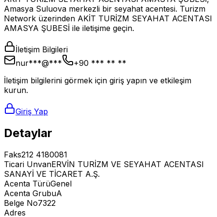
Amasya Suluova merkezli bir seyahat acentesi. Turizm
Network üzerinden AKİT TURİZM SEYAHAT ACENTASI
AMASYA ŞUBESİ ile iletişime geçin.
İletişim Bilgileri
nur***@***
+90 *** ** **
İletişim bilgilerini görmek için giriş yapın ve etkileşim
kurun.
Giriş Yap
Detaylar
Faks
212 4180081
Ticari Unvan
ERVİN TURİZM VE SEYAHAT ACENTASI
SANAYİ VE TİCARET A.Ş.
Acenta Türü
Genel
Acenta Grubu
A
Belge No
7322
Adres