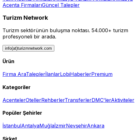
Acenta
Firmaları
Güncel Talepler
Turizm Network
Turizm sektörünün buluşma noktası.
54.000+ turizm
profesyoneli bir arada.
info(at)turizmnetwork.com
Ürün
Firma Ara
Talepler
İlanlar
Lobi
Haberler
Premium
Kategoriler
Acenteler
Oteller
Rehberler
Transferler
DMC'ler
Aktiviteler
Popüler Şehirler
İstanbul
Antalya
Muğla
İzmir
Nevşehir
Ankara
Şirket