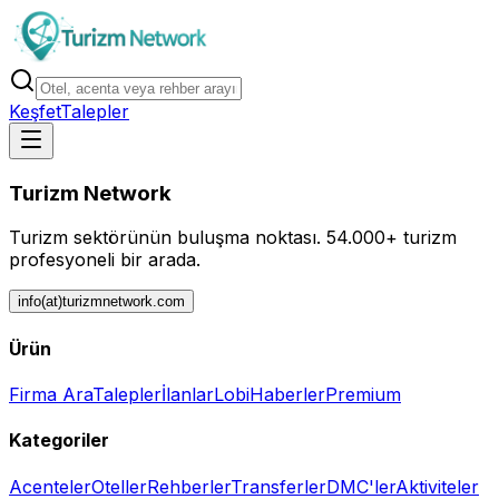
Keşfet
Talepler
Turizm Network
Turizm sektörünün buluşma noktası.
54.000+ turizm
profesyoneli bir arada.
info(at)turizmnetwork.com
Ürün
Firma Ara
Talepler
İlanlar
Lobi
Haberler
Premium
Kategoriler
Acenteler
Oteller
Rehberler
Transferler
DMC'ler
Aktiviteler