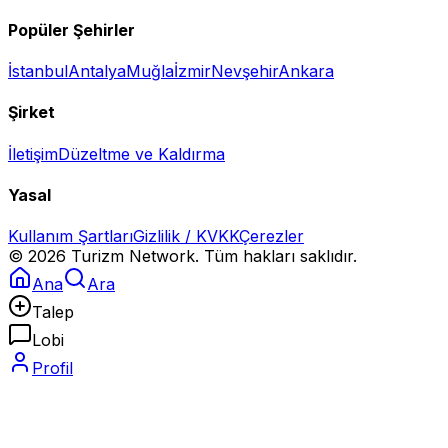
Popüler Şehirler
İstanbul
Antalya
Muğla
İzmir
Nevşehir
Ankara
Şirket
İletişim
Düzeltme ve Kaldırma
Yasal
Kullanım Şartları
Gizlilik / KVKK
Çerezler
©
2026
Turizm Network. Tüm hakları saklıdır.
Ana
Ara
Talep
Lobi
Profil