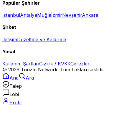
Popüler Şehirler
İstanbul
Antalya
Muğla
İzmir
Nevşehir
Ankara
Şirket
İletişim
Düzeltme ve Kaldırma
Yasal
Kullanım Şartları
Gizlilik / KVKK
Çerezler
©
2026
Turizm Network. Tüm hakları saklıdır.
Ana
Ara
Talep
Lobi
Profil