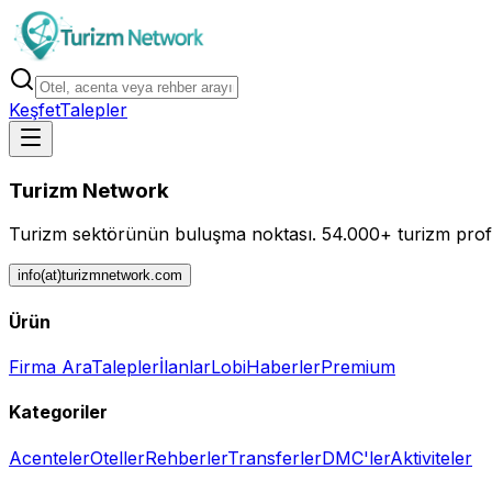
Keşfet
Talepler
Turizm Network
Turizm sektörünün buluşma noktası.
54.000+ turizm profe
info(at)turizmnetwork.com
Ürün
Firma Ara
Talepler
İlanlar
Lobi
Haberler
Premium
Kategoriler
Acenteler
Oteller
Rehberler
Transferler
DMC'ler
Aktiviteler