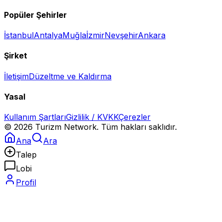
Popüler Şehirler
İstanbul
Antalya
Muğla
İzmir
Nevşehir
Ankara
Şirket
İletişim
Düzeltme ve Kaldırma
Yasal
Kullanım Şartları
Gizlilik / KVKK
Çerezler
©
2026
Turizm Network. Tüm hakları saklıdır.
Ana
Ara
Talep
Lobi
Profil