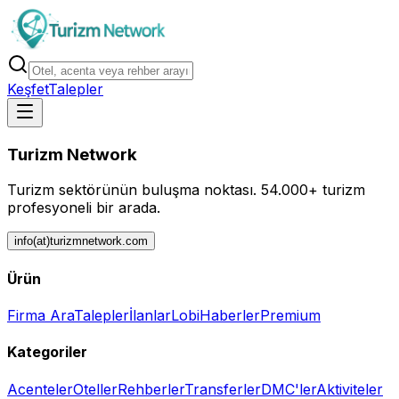
Keşfet
Talepler
Turizm Network
Turizm sektörünün buluşma noktası.
54.000+ turizm
profesyoneli bir arada.
info(at)turizmnetwork.com
Ürün
Firma Ara
Talepler
İlanlar
Lobi
Haberler
Premium
Kategoriler
Acenteler
Oteller
Rehberler
Transferler
DMC'ler
Aktiviteler