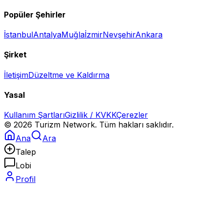
Popüler Şehirler
İstanbul
Antalya
Muğla
İzmir
Nevşehir
Ankara
Şirket
İletişim
Düzeltme ve Kaldırma
Yasal
Kullanım Şartları
Gizlilik / KVKK
Çerezler
©
2026
Turizm Network. Tüm hakları saklıdır.
Ana
Ara
Talep
Lobi
Profil