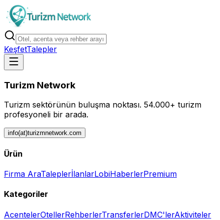
Keşfet
Talepler
Turizm Network
Turizm sektörünün buluşma noktası.
54.000+ turizm
profesyoneli bir arada.
info(at)turizmnetwork.com
Ürün
Firma Ara
Talepler
İlanlar
Lobi
Haberler
Premium
Kategoriler
Acenteler
Oteller
Rehberler
Transferler
DMC'ler
Aktiviteler