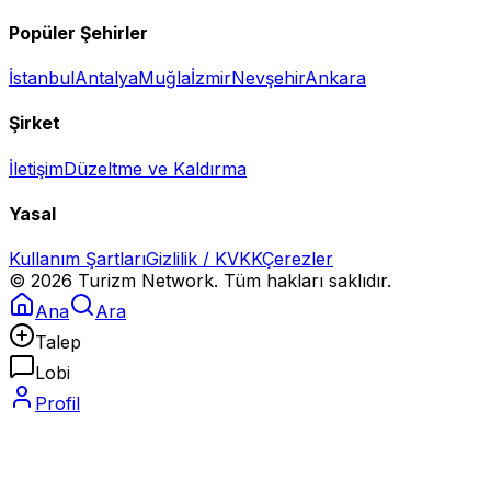
Popüler Şehirler
İstanbul
Antalya
Muğla
İzmir
Nevşehir
Ankara
Şirket
İletişim
Düzeltme ve Kaldırma
Yasal
Kullanım Şartları
Gizlilik / KVKK
Çerezler
©
2026
Turizm Network. Tüm hakları saklıdır.
Ana
Ara
Talep
Lobi
Profil