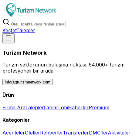
Keşfet
Talepler
Turizm Network
Turizm sektörünün buluşma noktası.
54.000+ turizm
profesyoneli bir arada.
info(at)turizmnetwork.com
Ürün
Firma Ara
Talepler
İlanlar
Lobi
Haberler
Premium
Kategoriler
Acenteler
Oteller
Rehberler
Transferler
DMC'ler
Aktiviteler