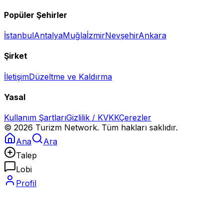
Popüler Şehirler
İstanbul
Antalya
Muğla
İzmir
Nevşehir
Ankara
Şirket
İletişim
Düzeltme ve Kaldırma
Yasal
Kullanım Şartları
Gizlilik / KVKK
Çerezler
©
2026
Turizm Network. Tüm hakları saklıdır.
Ana
Ara
Talep
Lobi
Profil