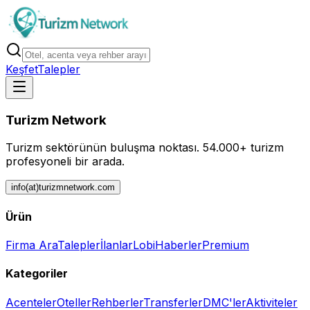
Keşfet
Talepler
Turizm Network
Turizm sektörünün buluşma noktası.
54.000+ turizm
profesyoneli bir arada.
info(at)turizmnetwork.com
Ürün
Firma Ara
Talepler
İlanlar
Lobi
Haberler
Premium
Kategoriler
Acenteler
Oteller
Rehberler
Transferler
DMC'ler
Aktiviteler