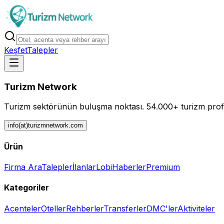
Keşfet
Talepler
Turizm Network
Turizm sektörünün buluşma noktası.
54.000+ turizm profe
info(at)turizmnetwork.com
Ürün
Firma Ara
Talepler
İlanlar
Lobi
Haberler
Premium
Kategoriler
Acenteler
Oteller
Rehberler
Transferler
DMC'ler
Aktiviteler