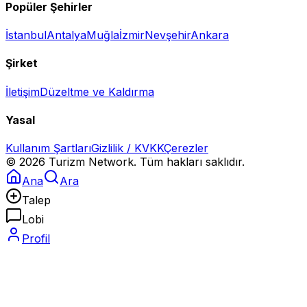
Popüler Şehirler
İstanbul
Antalya
Muğla
İzmir
Nevşehir
Ankara
Şirket
İletişim
Düzeltme ve Kaldırma
Yasal
Kullanım Şartları
Gizlilik / KVKK
Çerezler
©
2026
Turizm Network. Tüm hakları saklıdır.
Ana
Ara
Talep
Lobi
Profil