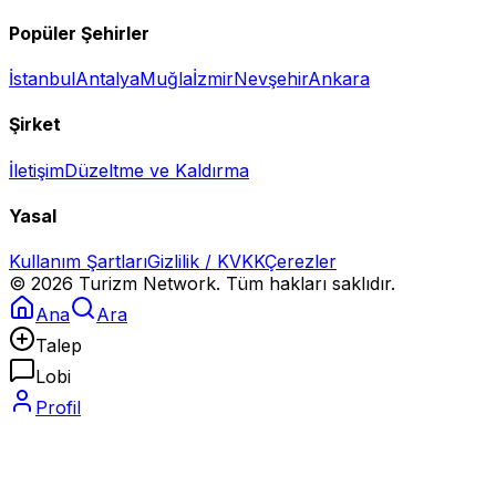
Popüler Şehirler
İstanbul
Antalya
Muğla
İzmir
Nevşehir
Ankara
Şirket
İletişim
Düzeltme ve Kaldırma
Yasal
Kullanım Şartları
Gizlilik / KVKK
Çerezler
©
2026
Turizm Network. Tüm hakları saklıdır.
Ana
Ara
Talep
Lobi
Profil