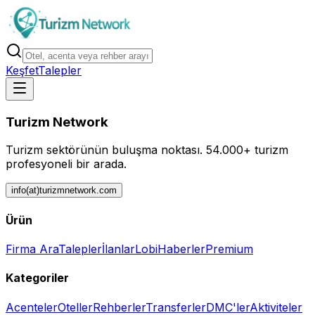
Keşfet
Talepler
Turizm Network
Turizm sektörünün buluşma noktası.
54.000+ turizm
profesyoneli bir arada.
info(at)turizmnetwork.com
Ürün
Firma Ara
Talepler
İlanlar
Lobi
Haberler
Premium
Kategoriler
Acenteler
Oteller
Rehberler
Transferler
DMC'ler
Aktiviteler