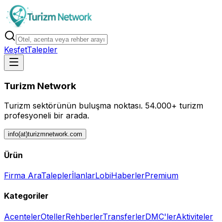
Keşfet
Talepler
Turizm Network
Turizm sektörünün buluşma noktası.
54.000+ turizm
profesyoneli bir arada.
info(at)turizmnetwork.com
Ürün
Firma Ara
Talepler
İlanlar
Lobi
Haberler
Premium
Kategoriler
Acenteler
Oteller
Rehberler
Transferler
DMC'ler
Aktiviteler