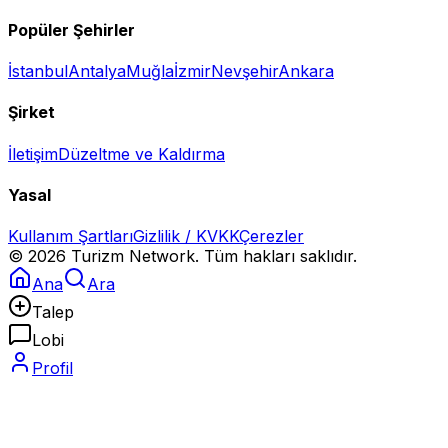
Popüler Şehirler
İstanbul
Antalya
Muğla
İzmir
Nevşehir
Ankara
Şirket
İletişim
Düzeltme ve Kaldırma
Yasal
Kullanım Şartları
Gizlilik / KVKK
Çerezler
©
2026
Turizm Network. Tüm hakları saklıdır.
Ana
Ara
Talep
Lobi
Profil