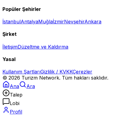
Popüler Şehirler
İstanbul
Antalya
Muğla
İzmir
Nevşehir
Ankara
Şirket
İletişim
Düzeltme ve Kaldırma
Yasal
Kullanım Şartları
Gizlilik / KVKK
Çerezler
©
2026
Turizm Network. Tüm hakları saklıdır.
Ana
Ara
Talep
Lobi
Profil