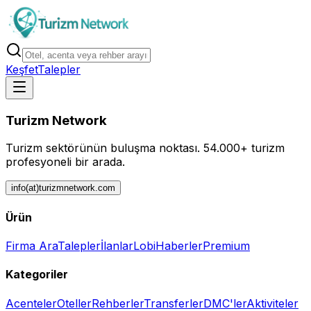
Keşfet
Talepler
Turizm Network
Turizm sektörünün buluşma noktası.
54.000+ turizm
profesyoneli bir arada.
info(at)turizmnetwork.com
Ürün
Firma Ara
Talepler
İlanlar
Lobi
Haberler
Premium
Kategoriler
Acenteler
Oteller
Rehberler
Transferler
DMC'ler
Aktiviteler