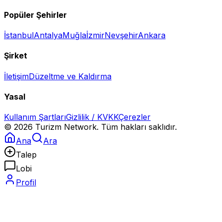
Popüler Şehirler
İstanbul
Antalya
Muğla
İzmir
Nevşehir
Ankara
Şirket
İletişim
Düzeltme ve Kaldırma
Yasal
Kullanım Şartları
Gizlilik / KVKK
Çerezler
©
2026
Turizm Network. Tüm hakları saklıdır.
Ana
Ara
Talep
Lobi
Profil