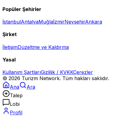
Popüler Şehirler
İstanbul
Antalya
Muğla
İzmir
Nevşehir
Ankara
Şirket
İletişim
Düzeltme ve Kaldırma
Yasal
Kullanım Şartları
Gizlilik / KVKK
Çerezler
©
2026
Turizm Network. Tüm hakları saklıdır.
Ana
Ara
Talep
Lobi
Profil