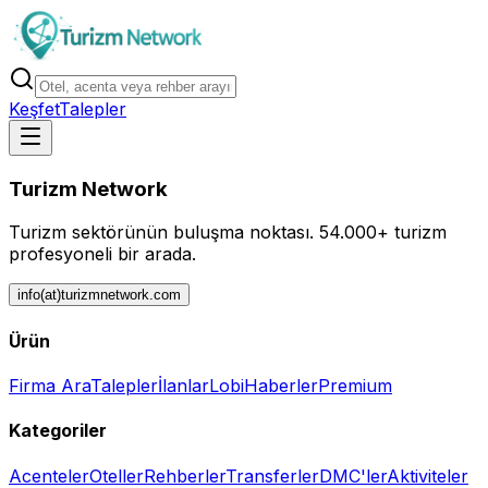
Keşfet
Talepler
Turizm Network
Turizm sektörünün buluşma noktası.
54.000+ turizm
profesyoneli bir arada.
info(at)turizmnetwork.com
Ürün
Firma Ara
Talepler
İlanlar
Lobi
Haberler
Premium
Kategoriler
Acenteler
Oteller
Rehberler
Transferler
DMC'ler
Aktiviteler