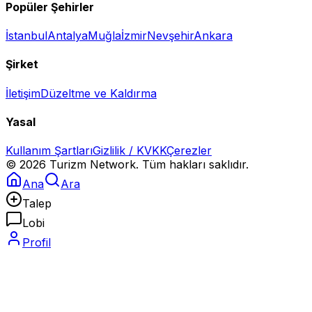
Popüler Şehirler
İstanbul
Antalya
Muğla
İzmir
Nevşehir
Ankara
Şirket
İletişim
Düzeltme ve Kaldırma
Yasal
Kullanım Şartları
Gizlilik / KVKK
Çerezler
©
2026
Turizm Network. Tüm hakları saklıdır.
Ana
Ara
Talep
Lobi
Profil