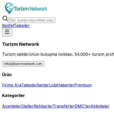
Keşfet
Talepler
Turizm Network
Turizm sektörünün buluşma noktası.
54.000+ turizm profe
info(at)turizmnetwork.com
Ürün
Firma Ara
Talepler
İlanlar
Lobi
Haberler
Premium
Kategoriler
Acenteler
Oteller
Rehberler
Transferler
DMC'ler
Aktiviteler