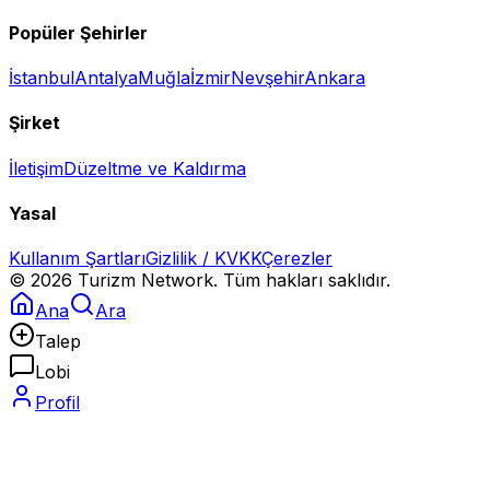
Popüler Şehirler
İstanbul
Antalya
Muğla
İzmir
Nevşehir
Ankara
Şirket
İletişim
Düzeltme ve Kaldırma
Yasal
Kullanım Şartları
Gizlilik / KVKK
Çerezler
©
2026
Turizm Network. Tüm hakları saklıdır.
Ana
Ara
Talep
Lobi
Profil