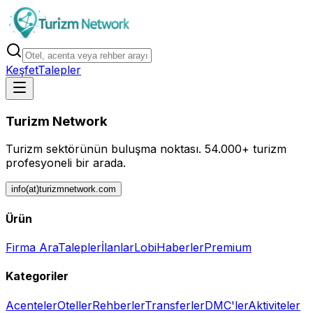
Keşfet
Talepler
Turizm Network
Turizm sektörünün buluşma noktası.
54.000+ turizm
profesyoneli bir arada.
info(at)turizmnetwork.com
Ürün
Firma Ara
Talepler
İlanlar
Lobi
Haberler
Premium
Kategoriler
Acenteler
Oteller
Rehberler
Transferler
DMC'ler
Aktiviteler