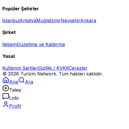
Popüler Şehirler
İstanbul
Antalya
Muğla
İzmir
Nevşehir
Ankara
Şirket
İletişim
Düzeltme ve Kaldırma
Yasal
Kullanım Şartları
Gizlilik / KVKK
Çerezler
©
2026
Turizm Network. Tüm hakları saklıdır.
Ana
Ara
Talep
Lobi
Profil