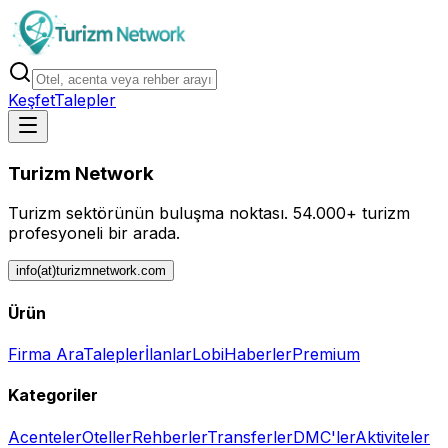
Keşfet
Talepler
Turizm Network
Turizm sektörünün buluşma noktası.
54.000+ turizm
profesyoneli bir arada.
info(at)turizmnetwork.com
Ürün
Firma Ara
Talepler
İlanlar
Lobi
Haberler
Premium
Kategoriler
Acenteler
Oteller
Rehberler
Transferler
DMC'ler
Aktiviteler