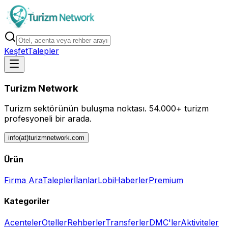
Keşfet
Talepler
Turizm Network
Turizm sektörünün buluşma noktası.
54.000+ turizm
profesyoneli bir arada.
info(at)turizmnetwork.com
Ürün
Firma Ara
Talepler
İlanlar
Lobi
Haberler
Premium
Kategoriler
Acenteler
Oteller
Rehberler
Transferler
DMC'ler
Aktiviteler