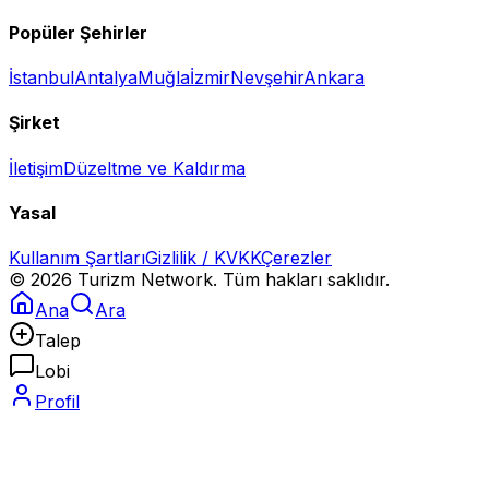
Popüler Şehirler
İstanbul
Antalya
Muğla
İzmir
Nevşehir
Ankara
Şirket
İletişim
Düzeltme ve Kaldırma
Yasal
Kullanım Şartları
Gizlilik / KVKK
Çerezler
©
2026
Turizm Network. Tüm hakları saklıdır.
Ana
Ara
Talep
Lobi
Profil