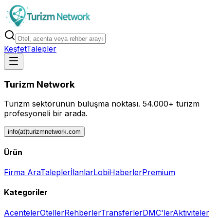
Keşfet
Talepler
Turizm Network
Turizm sektörünün buluşma noktası.
54.000+ turizm
profesyoneli bir arada.
info(at)turizmnetwork.com
Ürün
Firma Ara
Talepler
İlanlar
Lobi
Haberler
Premium
Kategoriler
Acenteler
Oteller
Rehberler
Transferler
DMC'ler
Aktiviteler