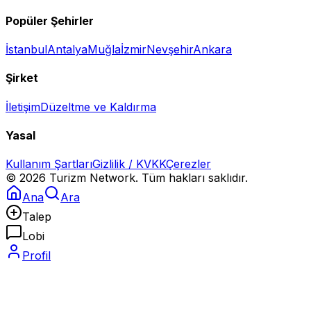
Popüler Şehirler
İstanbul
Antalya
Muğla
İzmir
Nevşehir
Ankara
Şirket
İletişim
Düzeltme ve Kaldırma
Yasal
Kullanım Şartları
Gizlilik / KVKK
Çerezler
©
2026
Turizm Network. Tüm hakları saklıdır.
Ana
Ara
Talep
Lobi
Profil