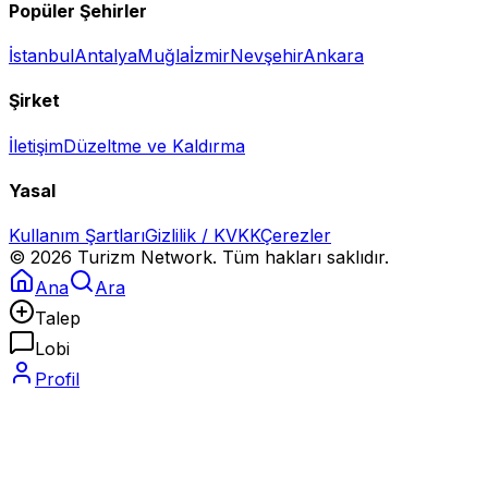
Popüler Şehirler
İstanbul
Antalya
Muğla
İzmir
Nevşehir
Ankara
Şirket
İletişim
Düzeltme ve Kaldırma
Yasal
Kullanım Şartları
Gizlilik / KVKK
Çerezler
©
2026
Turizm Network. Tüm hakları saklıdır.
Ana
Ara
Talep
Lobi
Profil