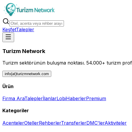
Keşfet
Talepler
Turizm Network
Turizm sektörünün buluşma noktası.
54.000+ turizm profe
info(at)turizmnetwork.com
Ürün
Firma Ara
Talepler
İlanlar
Lobi
Haberler
Premium
Kategoriler
Acenteler
Oteller
Rehberler
Transferler
DMC'ler
Aktiviteler