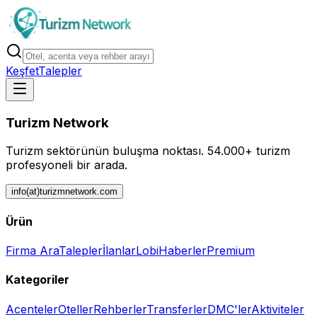
Keşfet
Talepler
Turizm Network
Turizm sektörünün buluşma noktası.
54.000+ turizm
profesyoneli bir arada.
info(at)turizmnetwork.com
Ürün
Firma Ara
Talepler
İlanlar
Lobi
Haberler
Premium
Kategoriler
Acenteler
Oteller
Rehberler
Transferler
DMC'ler
Aktiviteler