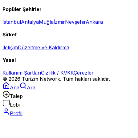
Popüler Şehirler
İstanbul
Antalya
Muğla
İzmir
Nevşehir
Ankara
Şirket
İletişim
Düzeltme ve Kaldırma
Yasal
Kullanım Şartları
Gizlilik / KVKK
Çerezler
©
2026
Turizm Network. Tüm hakları saklıdır.
Ana
Ara
Talep
Lobi
Profil