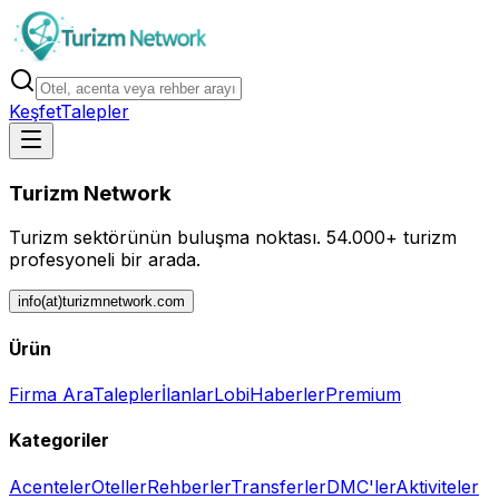
Keşfet
Talepler
Turizm Network
Turizm sektörünün buluşma noktası.
54.000+ turizm
profesyoneli bir arada.
info(at)turizmnetwork.com
Ürün
Firma Ara
Talepler
İlanlar
Lobi
Haberler
Premium
Kategoriler
Acenteler
Oteller
Rehberler
Transferler
DMC'ler
Aktiviteler