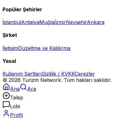
Popüler Şehirler
İstanbul
Antalya
Muğla
İzmir
Nevşehir
Ankara
Şirket
İletişim
Düzeltme ve Kaldırma
Yasal
Kullanım Şartları
Gizlilik / KVKK
Çerezler
©
2026
Turizm Network. Tüm hakları saklıdır.
Ana
Ara
Talep
Lobi
Profil