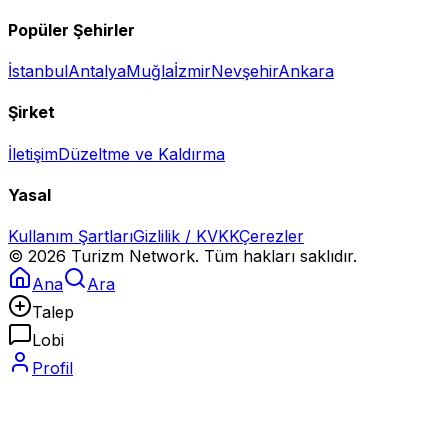
Popüler Şehirler
İstanbul
Antalya
Muğla
İzmir
Nevşehir
Ankara
Şirket
İletişim
Düzeltme ve Kaldırma
Yasal
Kullanım Şartları
Gizlilik / KVKK
Çerezler
©
2026
Turizm Network. Tüm hakları saklıdır.
Ana
Ara
Talep
Lobi
Profil