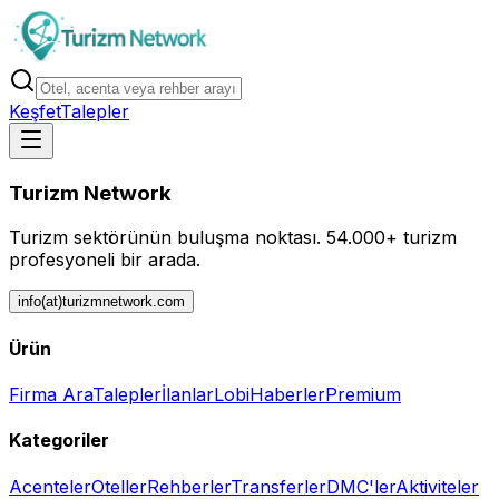
Keşfet
Talepler
Turizm Network
Turizm sektörünün buluşma noktası.
54.000+ turizm
profesyoneli bir arada.
info(at)turizmnetwork.com
Ürün
Firma Ara
Talepler
İlanlar
Lobi
Haberler
Premium
Kategoriler
Acenteler
Oteller
Rehberler
Transferler
DMC'ler
Aktiviteler