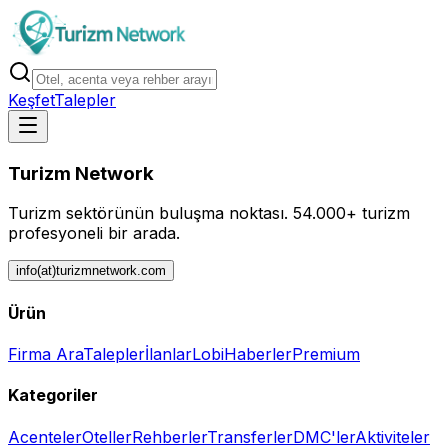
Keşfet
Talepler
Turizm Network
Turizm sektörünün buluşma noktası.
54.000+ turizm
profesyoneli bir arada.
info(at)turizmnetwork.com
Ürün
Firma Ara
Talepler
İlanlar
Lobi
Haberler
Premium
Kategoriler
Acenteler
Oteller
Rehberler
Transferler
DMC'ler
Aktiviteler