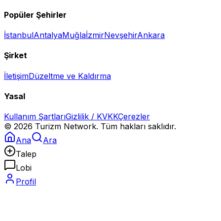
Popüler Şehirler
İstanbul
Antalya
Muğla
İzmir
Nevşehir
Ankara
Şirket
İletişim
Düzeltme ve Kaldırma
Yasal
Kullanım Şartları
Gizlilik / KVKK
Çerezler
©
2026
Turizm Network. Tüm hakları saklıdır.
Ana
Ara
Talep
Lobi
Profil