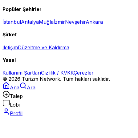
Popüler Şehirler
İstanbul
Antalya
Muğla
İzmir
Nevşehir
Ankara
Şirket
İletişim
Düzeltme ve Kaldırma
Yasal
Kullanım Şartları
Gizlilik / KVKK
Çerezler
©
2026
Turizm Network. Tüm hakları saklıdır.
Ana
Ara
Talep
Lobi
Profil