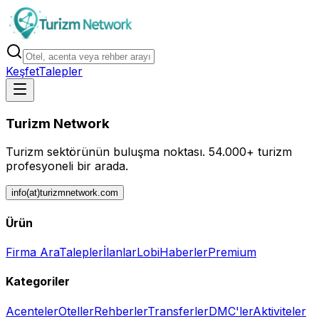
Keşfet
Talepler
Turizm Network
Turizm sektörünün buluşma noktası.
54.000+ turizm
profesyoneli bir arada.
info(at)turizmnetwork.com
Ürün
Firma Ara
Talepler
İlanlar
Lobi
Haberler
Premium
Kategoriler
Acenteler
Oteller
Rehberler
Transferler
DMC'ler
Aktiviteler