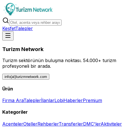
Keşfet
Talepler
Turizm Network
Turizm sektörünün buluşma noktası.
54.000+ turizm
profesyoneli bir arada.
info(at)turizmnetwork.com
Ürün
Firma Ara
Talepler
İlanlar
Lobi
Haberler
Premium
Kategoriler
Acenteler
Oteller
Rehberler
Transferler
DMC'ler
Aktiviteler