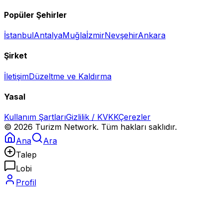
Popüler Şehirler
İstanbul
Antalya
Muğla
İzmir
Nevşehir
Ankara
Şirket
İletişim
Düzeltme ve Kaldırma
Yasal
Kullanım Şartları
Gizlilik / KVKK
Çerezler
©
2026
Turizm Network. Tüm hakları saklıdır.
Ana
Ara
Talep
Lobi
Profil