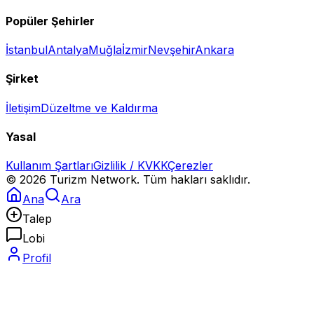
Popüler Şehirler
İstanbul
Antalya
Muğla
İzmir
Nevşehir
Ankara
Şirket
İletişim
Düzeltme ve Kaldırma
Yasal
Kullanım Şartları
Gizlilik / KVKK
Çerezler
©
2026
Turizm Network. Tüm hakları saklıdır.
Ana
Ara
Talep
Lobi
Profil