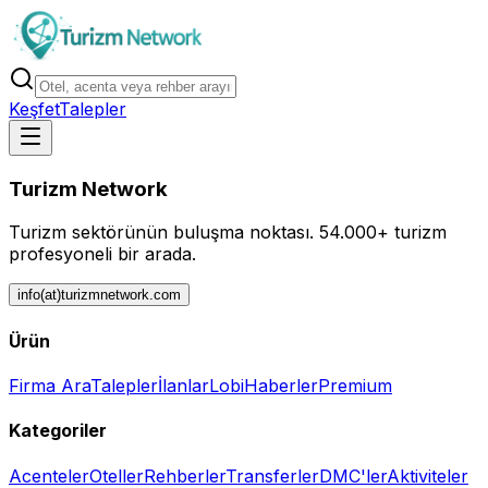
Keşfet
Talepler
Turizm Network
Turizm sektörünün buluşma noktası.
54.000+ turizm
profesyoneli bir arada.
info(at)turizmnetwork.com
Ürün
Firma Ara
Talepler
İlanlar
Lobi
Haberler
Premium
Kategoriler
Acenteler
Oteller
Rehberler
Transferler
DMC'ler
Aktiviteler