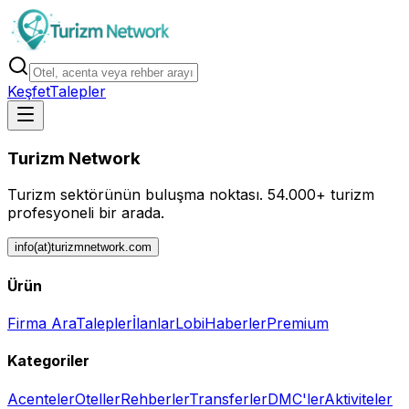
Keşfet
Talepler
Turizm Network
Turizm sektörünün buluşma noktası.
54.000+ turizm
profesyoneli bir arada.
info(at)turizmnetwork.com
Ürün
Firma Ara
Talepler
İlanlar
Lobi
Haberler
Premium
Kategoriler
Acenteler
Oteller
Rehberler
Transferler
DMC'ler
Aktiviteler