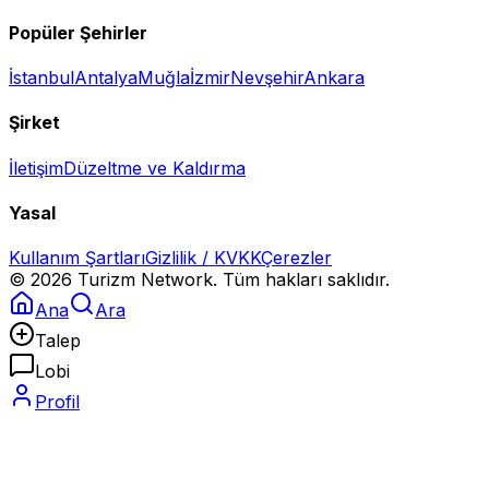
Popüler Şehirler
İstanbul
Antalya
Muğla
İzmir
Nevşehir
Ankara
Şirket
İletişim
Düzeltme ve Kaldırma
Yasal
Kullanım Şartları
Gizlilik / KVKK
Çerezler
©
2026
Turizm Network. Tüm hakları saklıdır.
Ana
Ara
Talep
Lobi
Profil