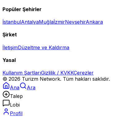
Popüler Şehirler
İstanbul
Antalya
Muğla
İzmir
Nevşehir
Ankara
Şirket
İletişim
Düzeltme ve Kaldırma
Yasal
Kullanım Şartları
Gizlilik / KVKK
Çerezler
©
2026
Turizm Network. Tüm hakları saklıdır.
Ana
Ara
Talep
Lobi
Profil