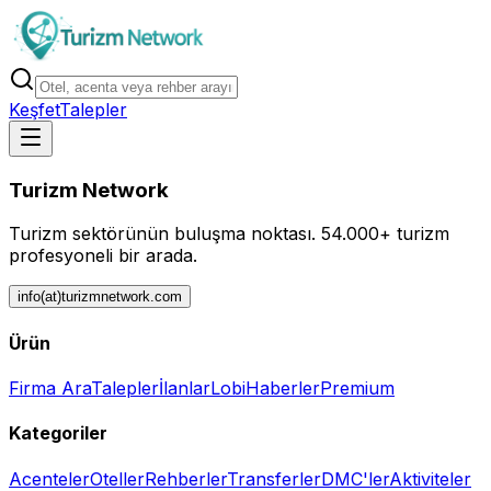
Keşfet
Talepler
Turizm Network
Turizm sektörünün buluşma noktası.
54.000+ turizm
profesyoneli bir arada.
info(at)turizmnetwork.com
Ürün
Firma Ara
Talepler
İlanlar
Lobi
Haberler
Premium
Kategoriler
Acenteler
Oteller
Rehberler
Transferler
DMC'ler
Aktiviteler