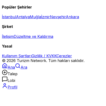
Popüler Şehirler
İstanbul
Antalya
Muğla
İzmir
Nevşehir
Ankara
Şirket
İletişim
Düzeltme ve Kaldırma
Yasal
Kullanım Şartları
Gizlilik / KVKK
Çerezler
©
2026
Turizm Network. Tüm hakları saklıdır.
Ana
Ara
Talep
Lobi
Profil