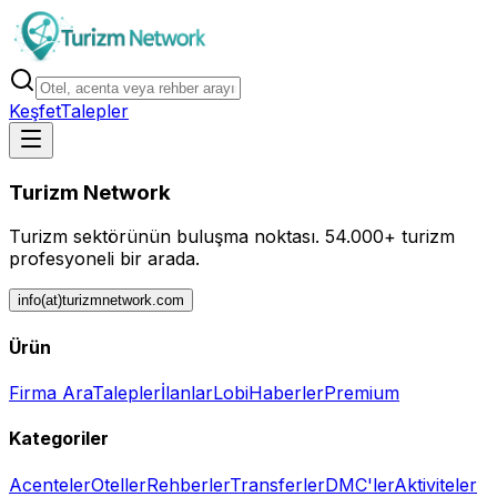
Keşfet
Talepler
Turizm Network
Turizm sektörünün buluşma noktası.
54.000+ turizm
profesyoneli bir arada.
info(at)turizmnetwork.com
Ürün
Firma Ara
Talepler
İlanlar
Lobi
Haberler
Premium
Kategoriler
Acenteler
Oteller
Rehberler
Transferler
DMC'ler
Aktiviteler