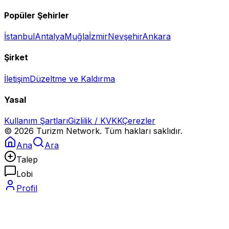
Popüler Şehirler
İstanbul
Antalya
Muğla
İzmir
Nevşehir
Ankara
Şirket
İletişim
Düzeltme ve Kaldırma
Yasal
Kullanım Şartları
Gizlilik / KVKK
Çerezler
©
2026
Turizm Network. Tüm hakları saklıdır.
Ana
Ara
Talep
Lobi
Profil