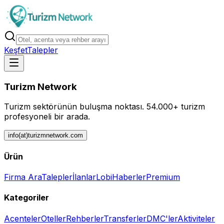
Keşfet
Talepler
Turizm Network
Turizm sektörünün buluşma noktası.
54.000+ turizm
profesyoneli bir arada.
info(at)turizmnetwork.com
Ürün
Firma Ara
Talepler
İlanlar
Lobi
Haberler
Premium
Kategoriler
Acenteler
Oteller
Rehberler
Transferler
DMC'ler
Aktiviteler