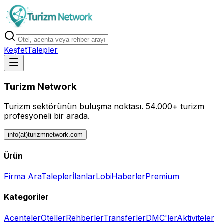
Keşfet
Talepler
Turizm Network
Turizm sektörünün buluşma noktası.
54.000+ turizm
profesyoneli bir arada.
info(at)turizmnetwork.com
Ürün
Firma Ara
Talepler
İlanlar
Lobi
Haberler
Premium
Kategoriler
Acenteler
Oteller
Rehberler
Transferler
DMC'ler
Aktiviteler