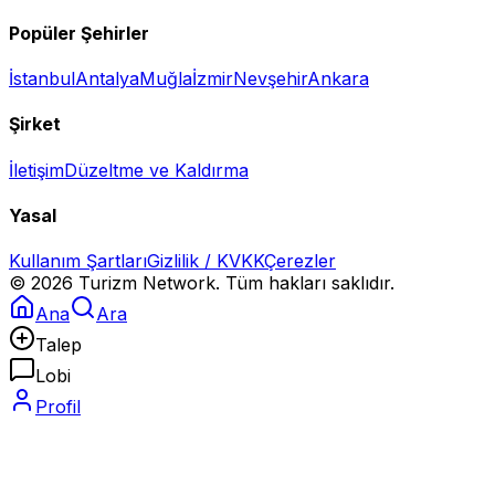
Popüler Şehirler
İstanbul
Antalya
Muğla
İzmir
Nevşehir
Ankara
Şirket
İletişim
Düzeltme ve Kaldırma
Yasal
Kullanım Şartları
Gizlilik / KVKK
Çerezler
©
2026
Turizm Network. Tüm hakları saklıdır.
Ana
Ara
Talep
Lobi
Profil