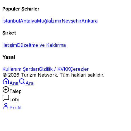
Popüler Şehirler
İstanbul
Antalya
Muğla
İzmir
Nevşehir
Ankara
Şirket
İletişim
Düzeltme ve Kaldırma
Yasal
Kullanım Şartları
Gizlilik / KVKK
Çerezler
©
2026
Turizm Network. Tüm hakları saklıdır.
Ana
Ara
Talep
Lobi
Profil