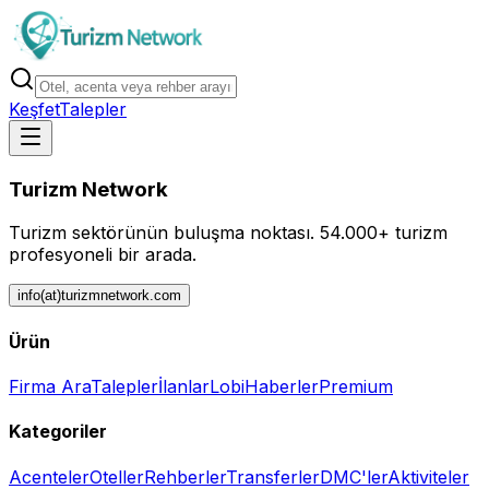
Keşfet
Talepler
Turizm Network
Turizm sektörünün buluşma noktası.
54.000+ turizm
profesyoneli bir arada.
info(at)turizmnetwork.com
Ürün
Firma Ara
Talepler
İlanlar
Lobi
Haberler
Premium
Kategoriler
Acenteler
Oteller
Rehberler
Transferler
DMC'ler
Aktiviteler