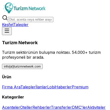
Keşfet
Talepler
Turizm Network
Turizm sektörünün buluşma noktası.
54.000+ turizm
profesyoneli bir arada.
info(at)turizmnetwork.com
Ürün
Firma Ara
Talepler
İlanlar
Lobi
Haberler
Premium
Kategoriler
Acenteler
Oteller
Rehberler
Transferler
DMC'ler
Aktiviteler