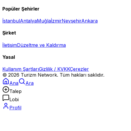
Popüler Şehirler
İstanbul
Antalya
Muğla
İzmir
Nevşehir
Ankara
Şirket
İletişim
Düzeltme ve Kaldırma
Yasal
Kullanım Şartları
Gizlilik / KVKK
Çerezler
©
2026
Turizm Network. Tüm hakları saklıdır.
Ana
Ara
Talep
Lobi
Profil