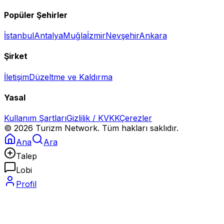
Popüler Şehirler
İstanbul
Antalya
Muğla
İzmir
Nevşehir
Ankara
Şirket
İletişim
Düzeltme ve Kaldırma
Yasal
Kullanım Şartları
Gizlilik / KVKK
Çerezler
©
2026
Turizm Network. Tüm hakları saklıdır.
Ana
Ara
Talep
Lobi
Profil