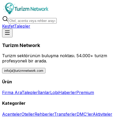
Keşfet
Talepler
Turizm Network
Turizm sektörünün buluşma noktası.
54.000+ turizm
profesyoneli bir arada.
info(at)turizmnetwork.com
Ürün
Firma Ara
Talepler
İlanlar
Lobi
Haberler
Premium
Kategoriler
Acenteler
Oteller
Rehberler
Transferler
DMC'ler
Aktiviteler