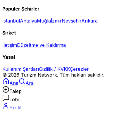
Popüler Şehirler
İstanbul
Antalya
Muğla
İzmir
Nevşehir
Ankara
Şirket
İletişim
Düzeltme ve Kaldırma
Yasal
Kullanım Şartları
Gizlilik / KVKK
Çerezler
©
2026
Turizm Network. Tüm hakları saklıdır.
Ana
Ara
Talep
Lobi
Profil