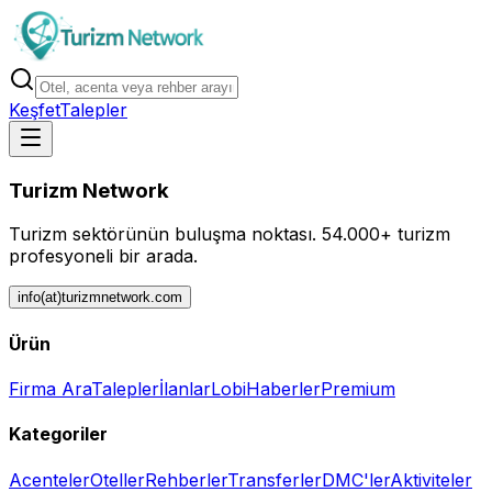
Keşfet
Talepler
Turizm Network
Turizm sektörünün buluşma noktası.
54.000+ turizm
profesyoneli bir arada.
info(at)turizmnetwork.com
Ürün
Firma Ara
Talepler
İlanlar
Lobi
Haberler
Premium
Kategoriler
Acenteler
Oteller
Rehberler
Transferler
DMC'ler
Aktiviteler