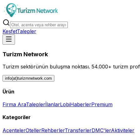
Keşfet
Talepler
Turizm Network
Turizm sektörünün buluşma noktası.
54.000+ turizm profe
info(at)turizmnetwork.com
Ürün
Firma Ara
Talepler
İlanlar
Lobi
Haberler
Premium
Kategoriler
Acenteler
Oteller
Rehberler
Transferler
DMC'ler
Aktiviteler