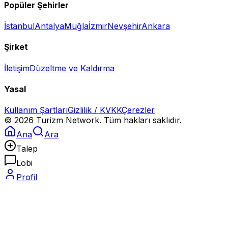
Popüler Şehirler
İstanbul
Antalya
Muğla
İzmir
Nevşehir
Ankara
Şirket
İletişim
Düzeltme ve Kaldırma
Yasal
Kullanım Şartları
Gizlilik / KVKK
Çerezler
©
2026
Turizm Network. Tüm hakları saklıdır.
Ana
Ara
Talep
Lobi
Profil