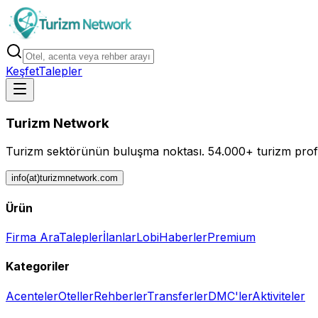
Keşfet
Talepler
Turizm Network
Turizm sektörünün buluşma noktası.
54.000+ turizm profe
info(at)turizmnetwork.com
Ürün
Firma Ara
Talepler
İlanlar
Lobi
Haberler
Premium
Kategoriler
Acenteler
Oteller
Rehberler
Transferler
DMC'ler
Aktiviteler