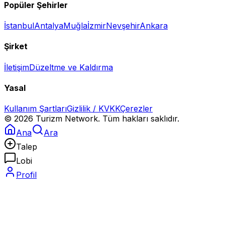
Popüler Şehirler
İstanbul
Antalya
Muğla
İzmir
Nevşehir
Ankara
Şirket
İletişim
Düzeltme ve Kaldırma
Yasal
Kullanım Şartları
Gizlilik / KVKK
Çerezler
©
2026
Turizm Network. Tüm hakları saklıdır.
Ana
Ara
Talep
Lobi
Profil