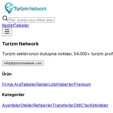
Keşfet
Talepler
Turizm Network
Turizm sektörünün buluşma noktası.
54.000+ turizm profe
info(at)turizmnetwork.com
Ürün
Firma Ara
Talepler
İlanlar
Lobi
Haberler
Premium
Kategoriler
Acenteler
Oteller
Rehberler
Transferler
DMC'ler
Aktiviteler