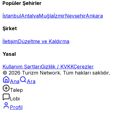
Popüler Şehirler
İstanbul
Antalya
Muğla
İzmir
Nevşehir
Ankara
Şirket
İletişim
Düzeltme ve Kaldırma
Yasal
Kullanım Şartları
Gizlilik / KVKK
Çerezler
©
2026
Turizm Network. Tüm hakları saklıdır.
Ana
Ara
Talep
Lobi
Profil