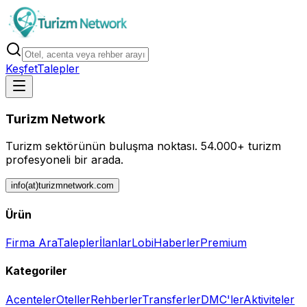
Keşfet
Talepler
Turizm Network
Turizm sektörünün buluşma noktası.
54.000+ turizm
profesyoneli bir arada.
info(at)turizmnetwork.com
Ürün
Firma Ara
Talepler
İlanlar
Lobi
Haberler
Premium
Kategoriler
Acenteler
Oteller
Rehberler
Transferler
DMC'ler
Aktiviteler