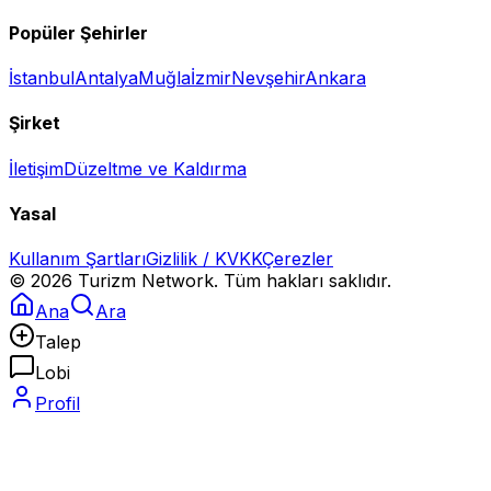
Popüler Şehirler
İstanbul
Antalya
Muğla
İzmir
Nevşehir
Ankara
Şirket
İletişim
Düzeltme ve Kaldırma
Yasal
Kullanım Şartları
Gizlilik / KVKK
Çerezler
©
2026
Turizm Network. Tüm hakları saklıdır.
Ana
Ara
Talep
Lobi
Profil