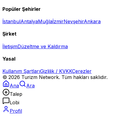
Popüler Şehirler
İstanbul
Antalya
Muğla
İzmir
Nevşehir
Ankara
Şirket
İletişim
Düzeltme ve Kaldırma
Yasal
Kullanım Şartları
Gizlilik / KVKK
Çerezler
©
2026
Turizm Network. Tüm hakları saklıdır.
Ana
Ara
Talep
Lobi
Profil