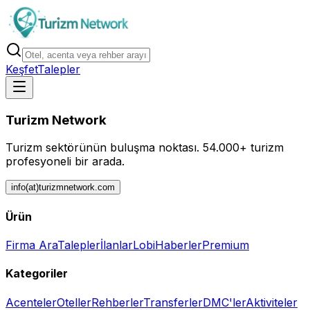
Keşfet
Talepler
Turizm Network
Turizm sektörünün buluşma noktası.
54.000+ turizm
profesyoneli bir arada.
info(at)turizmnetwork.com
Ürün
Firma Ara
Talepler
İlanlar
Lobi
Haberler
Premium
Kategoriler
Acenteler
Oteller
Rehberler
Transferler
DMC'ler
Aktiviteler