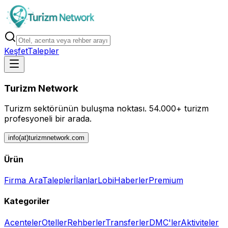
Keşfet
Talepler
Turizm Network
Turizm sektörünün buluşma noktası.
54.000+ turizm
profesyoneli bir arada.
info(at)turizmnetwork.com
Ürün
Firma Ara
Talepler
İlanlar
Lobi
Haberler
Premium
Kategoriler
Acenteler
Oteller
Rehberler
Transferler
DMC'ler
Aktiviteler