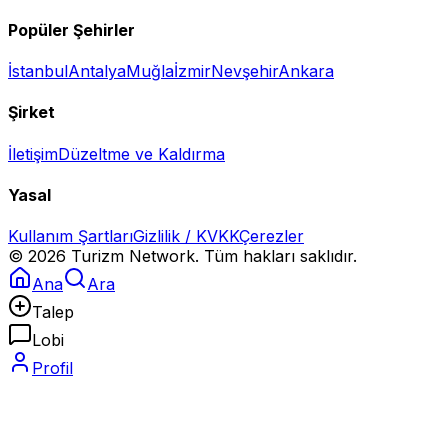
Popüler Şehirler
İstanbul
Antalya
Muğla
İzmir
Nevşehir
Ankara
Şirket
İletişim
Düzeltme ve Kaldırma
Yasal
Kullanım Şartları
Gizlilik / KVKK
Çerezler
©
2026
Turizm Network. Tüm hakları saklıdır.
Ana
Ara
Talep
Lobi
Profil